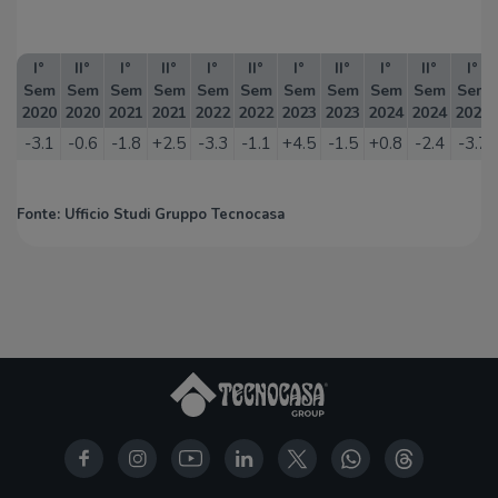
I°
II°
I°
II°
I°
II°
I°
II°
I°
II°
I°
Sem
Sem
Sem
Sem
Sem
Sem
Sem
Sem
Sem
Sem
Sem
2020
2020
2021
2021
2022
2022
2023
2023
2024
2024
2025
-3.1
-0.6
-1.8
+2.5
-3.3
-1.1
+4.5
-1.5
+0.8
-2.4
-3.7
Fonte: Ufficio Studi Gruppo Tecnocasa