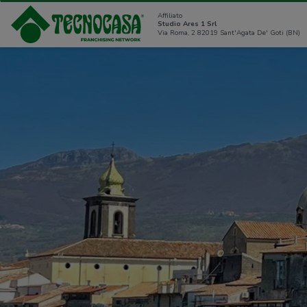
Affiliato
Studio Ares 1 Srl
Via Roma, 2 82019 Sant'Agata De' Goti (BN)