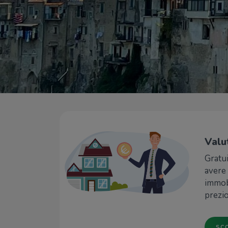
Valu
Gratu
avere 
immob
prezio
SCO