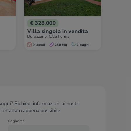
€ 328.000
Villa singola in vendita
Durazzano, C/da Forma
9 locali
230 Mq
2 bagni
 sogni? Richiedi informazioni ai nostri
icontattato appena possibile.
Cognome