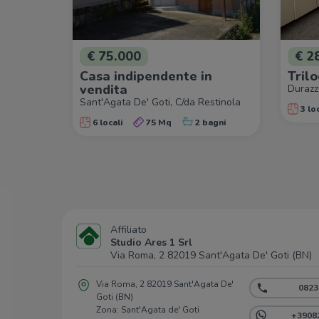
€ 75.000
€ 2
Casa indipendente in
Trilo
vendita
Durazz
Sant'Agata De' Goti, C/da Restinola
3 loc
6 locali
75 Mq
2 bagni
Affiliato
Studio Ares 1 Srl
Via Roma, 2 82019 Sant'Agata De' Goti (BN)
Via Roma, 2 82019 Sant'Agata De'
0823
Goti (BN)
Zona: Sant'Agata de' Goti
+3908