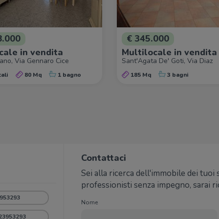
8.000
€ 345.000
cale in vendita
Multilocale in vendita
ano, Via Gennaro Cice
Sant'Agata De' Goti, Via Diaz
ali
80 Mq
1 bagno
185 Mq
3 bagni
Contattaci
Sei alla ricerca dell'immobile dei tuoi
professionisti senza impegno, sarai r
953293
Nome
23953293