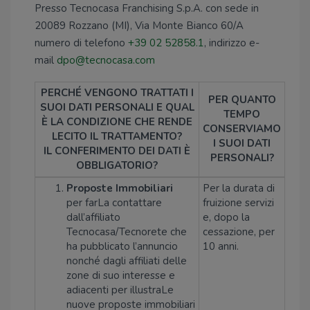
Presso Tecnocasa Franchising S.p.A. con sede in
20089 Rozzano (MI), Via Monte Bianco 60/A
numero di telefono
+39 02 52858.1
, indirizzo e-
mail
dpo@tecnocasa.com
PERCHÉ VENGONO TRATTATI I
PER QUANTO
SUOI DATI PERSONALI E QUAL
TEMPO
È LA CONDIZIONE CHE RENDE
CONSERVIAMO
LECITO IL TRATTAMENTO?
I SUOI DATI
IL CONFERIMENTO DEI DATI È
PERSONALI?
OBBLIGATORIO?
Proposte Immobiliari
Per la durata di
per farLa contattare
fruizione servizi
dall’affiliato
e, dopo la
Tecnocasa/Tecnorete che
cessazione, per
ha pubblicato l’annuncio
10 anni.
nonché dagli affiliati delle
zone di suo interesse e
adiacenti per illustraLe
nuove proposte immobiliari